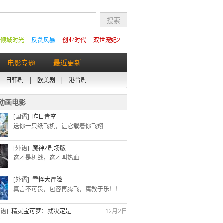
的倾城时光
反贪风暴
创业时代
双世宠妃2
电影专题
最近更新
|
日韩剧
|
欧美剧
|
港台剧
动画电影
[国语]
昨日青空
送你一只纸飞机，让它载着你飞翔
[外语]
魔神Z剧场版
这才是机战，这才叫热血
[外语]
雪怪大冒险
真言不可畏，包容再腾飞，寓教于乐！！
国语]
精灵宝可梦：就决定是
12月2日
了