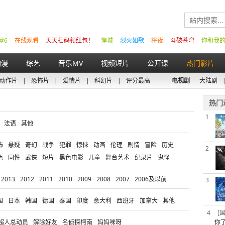
屋6
在线观看
天天扫码领红包！
悍城
烈火如歌
将夜
斗破苍穹
你和我
动漫
综艺
音乐MV
视频短片
公开课
热门影片
动作片
|
恐怖片
|
爱情片
|
科幻片
|
评分最高
电视剧
大陆剧
热门
1
法语
其他
怖
悬疑
奇幻
战争
犯罪
惊悚
动画
伦理
剧情
冒险
历史
2
色
同性
武侠
短片
黑色电影
儿童
舞台艺术
纪录片
鬼怪
2013
2012
2011
2010
2009
2008
2007
2006及以前
3
国
日本
韩国
德国
泰国
印度
意大利
西班牙
加拿大
其他
4
[
超人总动员
解除好友
名侦探柯南
妈妈咪呀
你