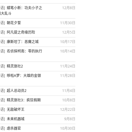
国语]
蜡笔小新：功夫小子之
12月8日
面大乱斗
外语]
朝花夕誓
11月30日
国语]
阿凡提之奇缘历险
12月5日
外语]
康斯坦丁：恶魔之城
10月17日
外语]
名侦探柯南：零的执行
10月14日
国语]
精灵旅社2
11月24日
国语]
哆啦A梦：大雄的金银
11月28日
国语]
超人总动员2
11月4日
国语]
精灵旅社3：疯狂假期
10月8日
外语]
无敌破坏王
12月22日
国语]
未来机器城
9月8日
外语]
虐杀器官
10月30日