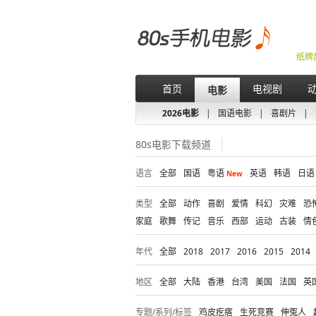
纸牌
首页
电视剧
电影
2026电影
|
国语电影
|
喜剧片
|
80s电影下载频道
语言
全部
国语
粤语
英语
韩语
日语
New
类型
全部
动作
喜剧
爱情
科幻
灾难
恐
家庭
歌舞
传记
音乐
西部
运动
古装
情
年代
全部
2018
2017
2016
2015
2014
地区
全部
大陆
香港
台湾
美国
法国
英
专题/系列/标签
鸡皮疙瘩
生死竞赛
伸冤人