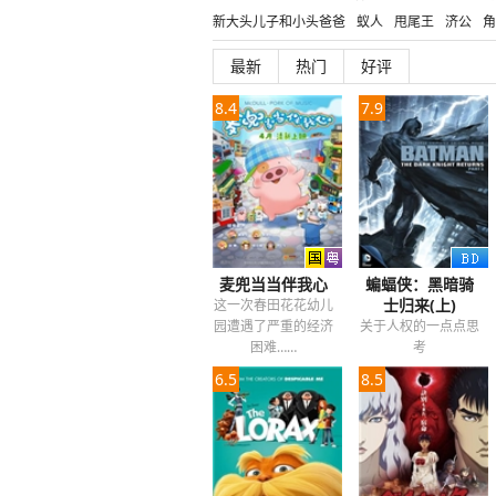
新大头儿子和小头爸爸
蚁人
甩尾王
济公
角
超级骑警
金蝉脱壳
唐人街探案
深海狂鲨
魔
最新
热门
好评
乐高DC超级英雄
雷神
老爸当家
帝企鹅日记
家族之苦
鬼哭神嚎
8.4
7.9
麦兜当当伴我心
蝙蝠侠：黑暗骑
士归来(上)
这一次春田花花幼儿
园遭遇了严重的经济
关于人权的一点点思
困难……
考
6.5
8.5