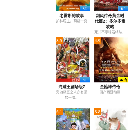
老雷斯的故事
剑风传奇黄金时
代篇2：多尔多雷
护林萌主，萌翻一夏
攻略
死并不意味着终结，
那只是生命形式的改
8.5
4.9
变
海贼王剧场版Z
金箍棒传奇
穷凶极恶之人亦有柔
国产西游动画
软一隅。
6.1
8.8