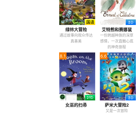
绿林大冒险
艾特熊和赛娜鼠
通过故事向观众传达
一份跨越种族的深厚
真善美
感情，一次直触心底
的神奇旅程
8.1
6.6
女巫的扫帚
萨米大冒险2
又是一次冒险