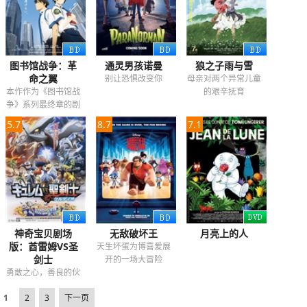
图书馆战争：革
通灵男孩诺曼
狼之子雨与雪
命之翼
别让恐惧改变你
母亲对两个异常儿童
本作作为《图书馆战
的艰辛抚育
争》系列最终章的剧
场版作品
5.7
8.7
7.1
神奇宝贝剧场
无敌破坏王
月亮上的人
版：酋雷姆VS圣
天生坏蛋为博喜爱展
剑士
开的一场大冒险
勇敢之心，善良的伙
伴
1
2
3
下一页