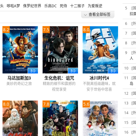
头
哆啦A梦
侏罗纪世界
乐高DC
死侍
十二猴子
为爱叛逆
5
[
国志
潜伏
上位
热血街区电影版
养鬼吃人
闺蜜
拉
查看全部标签
环太平洋
超级大山炮
怨灵
红衣小女孩
帕丁顿熊
王牌特工
6
[
8.2
7.5
8.0
7
[
8
[
9
[
人
10
[
马达加斯加3
生化危机：诅咒
冰川时代4
11
[
美妙的奇幻之旅
精致的细节和震撼的
不脱离低级趣味，就
岛
视觉享受
安于世俗中悲喜
12
[
13
[
8.0
7.8
5.6
14
[
15
[
16
[