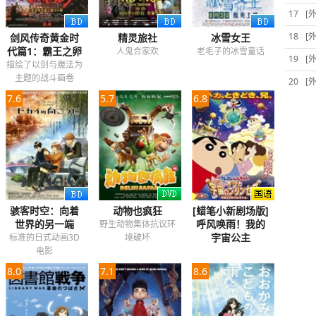
17
[
18
[
剑风传奇黄金时
精灵旅社
冰雪女王
代篇1：霸王之卵
人鬼合家欢
老毛子的冰雪童话
19
[
描绘了以剑与魔法为
主题的战斗画卷
20
[
7.6
5.7
6.8
骇客时空：向着
动物也疯狂
[蜡笔小新剧场版]
世界的另一端
呼风唤雨！我的
野生动物集体抗议环
宇宙公主
标准的日式动画3D
境破坏
电影
8.0
7.1
8.6