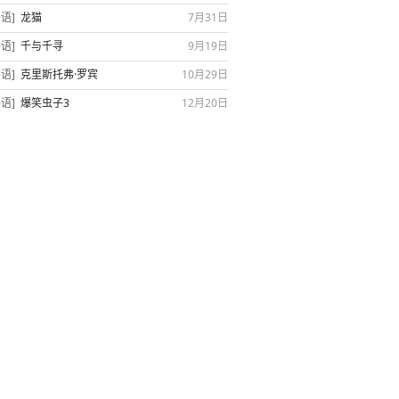
外语]
龙猫
7月31日
外语]
千与千寻
9月19日
外语]
克里斯托弗·罗宾
10月29日
外语]
爆笑虫子3
12月20日