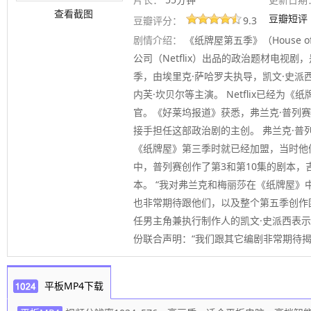
查看截图
豆瓣短评
豆瓣评分：
9.3
剧情介绍：
《纸牌屋第五季》（House of 
公司（Netflix）出品的政治题材电视
季，由埃里克·萨哈罗夫执导，凯文·史派
内芙·坎贝尔等主演。 Netflix已经为
官。《好莱坞报道》获悉，弗兰克·普列赛
接手担任这部政治剧的主创。 弗兰克·普
《纸牌屋》第三季时就已经加盟，当时他
中，普列赛创作了第3和第10集的剧本，
本。 “我对弗兰克和梅丽莎在《纸牌屋》
也非常期待跟他们，以及整个第五季创作
任男主角兼执行制作人的凯文·史派西表
份联合声明：“我们跟其它编剧非常期待
平板MP4下载