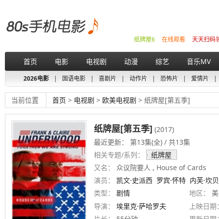
纸牌屋6
在线观看
天天扫码
首页
电影
电视剧
动漫
综艺
音乐MV
2026电影
|
国语电影
|
喜剧片
|
动作片
|
恐怖片
|
爱情片
|
当前位置
首页
>
电视剧
>
欧美电视剧
> 纸牌屋[第五季]
纸牌屋[第五季]
(2017)
最近更新： 第13集(全) / 共13集
相关专题/系列：
纸牌屋
又名：
众议院要人 , House of Cards
演员：
凯文·史派西
罗宾·怀特
内芙·坎
类型：
剧情
地区：
美
导演：
埃里克·萨哈罗夫
上映日期
片长：
55分钟
更新日期