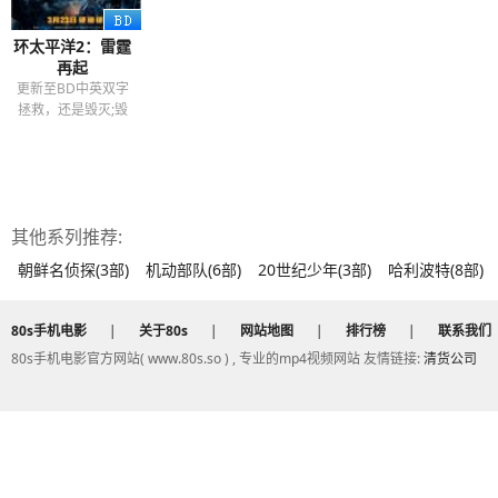
环太平洋2：雷霆
再起
更新至BD中英双字
拯救，还是毁灭;毁
了人的三观！！
其他系列推荐:
朝鲜名侦探(3部)
机动部队(6部)
20世纪少年(3部)
哈利波特(8部)
80s手机电影
|
关于80s
|
网站地图
|
排行榜
|
联系我们
80s手机电影官方网站( www.80s.so ) , 专业的mp4视频网站 友情链接:
清货公司