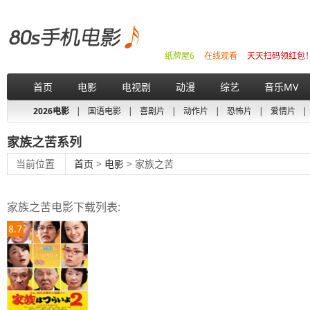
纸牌屋6
在线观看
天天扫码领红包
首页
电影
电视剧
动漫
综艺
音乐MV
2026电影
|
国语电影
|
喜剧片
|
动作片
|
恐怖片
|
爱情片
|
家族之苦系列
当前位置
首页
>
电影
> 家族之苦
家族之苦电影下载列表:
8.7