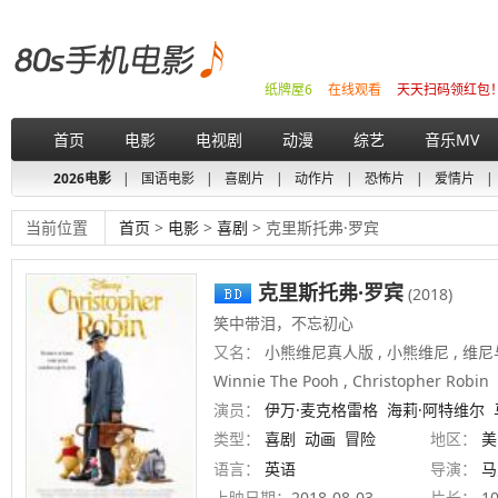
纸牌屋6
在线观看
天天扫码领红包
首页
电影
电视剧
动漫
综艺
音乐MV
2026电影
|
国语电影
|
喜剧片
|
动作片
|
恐怖片
|
爱情片
|
当前位置
首页
>
电影
>
喜剧
> 克里斯托弗·罗宾
克里斯托弗·罗宾
(2018)
笑中带泪，不忘初心
又名：
小熊维尼真人版 , 小熊维尼 , 维尼与我
Winnie The Pooh , Christopher Robin
演员：
伊万·麦克格雷格
海莉·阿特维尔
类型：
喜剧
动画
冒险
地区：
美
语言：
英语
导演：
马
上映日期：
2018-08-03
片长：
1