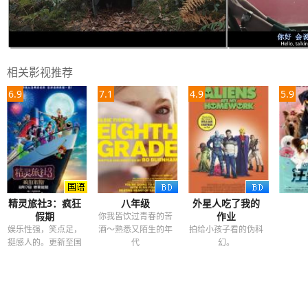
相关影视推荐
6.9
7.1
4.9
5.9
精灵旅社3：疯狂
八年级
外星人吃了我的
假期
作业
你我皆饮过青春的苦
娱乐性强，笑点足，
酒～熟悉又陌生的年
拍给小孩子看的伪科
挺感人的。更新至国
代
幻。
语