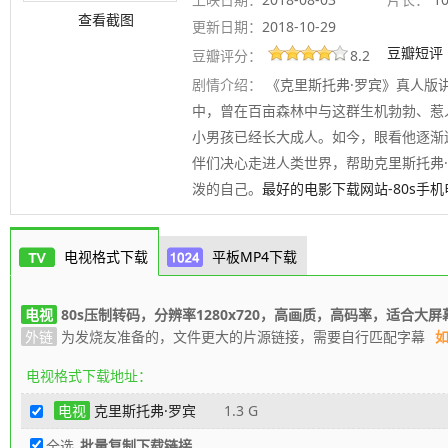
查看截图
更新日期：
2018-10-29
豆瓣短评
豆瓣评分：
8.2
剧情介绍：
《克里斯托弗·罗宾》真人版
中，曾在百亩森林中与这群生机勃勃、惹
小男孩已经长大成人。如今，眼看他逐渐
伴们决心走进人类世界，帮助克里斯托弗
泼的自己。
最好的电影下载网站-80s手
电视格式下载
平板MP4下载
电视
80s压制转码，分辨率1280x720，高画质，高码率，适合大屏
外链
为发烧友准备的，文件更大的片源链接，需要自行匹配字幕
电视格式下载地址：
电视
克里斯托弗·罗宾
1.3 G
全选
批量复制下载链接