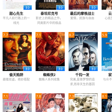
甜心先生
泰坦尼克号
最后的摩根战士
云
平凡人前行路上的一
影史上的精品之作，
爱情，民族与自由
心底
线光
同类影片中的极品
7.7
7.1
8.7
5.9
偷天陷阱
蜘蛛侠2
千钧一发
家
雌雄双盗，绝妙搭配
蜘蛛人系列续集
完美,是靠梦想的追
与众不
求,而非天生的基因
7.1
7.8
7.3
8.1