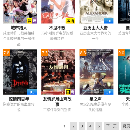
城市猎人
不见不散
亚历山大大帝
僵
成龙动作与搞笑相结
冯小刚贺岁电影的巅
亚历山大大帝传奇的
美国青
合比较经典的一部作
峰与精粹
一生
品
7.8
7.3
8.3
9.0
惊情四百年
友情岁月山鸡故
星之声
天
事
阴森诡异的吸血鬼传
思念的距离是没有尽
一个关
说
古惑仔系列的别传
头的遥远
1
2
3
4
5
下一页
尾页