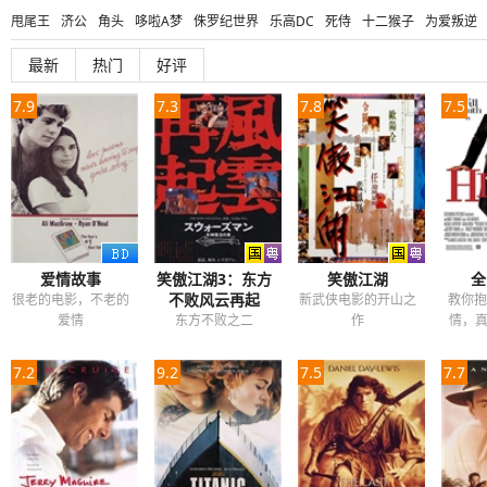
甩尾王
济公
角头
哆啦A梦
侏罗纪世界
乐高DC
死侍
十二猴子
为爱叛逆
深海狂鲨
魔国志
潜伏
上位
热血街区电影版
养鬼吃人
闺蜜
乐高DC超级英
最新
热门
好评
环太平洋
超级大山炮
怨灵
红衣小女孩
帕丁顿熊
王牌特工
家族之苦
鬼哭
7.9
7.3
7.8
7.5
爱情故事
笑傲江湖3：东方
笑傲江湖
全
不败风云再起
很老的电影，不老的
新武侠电影的开山之
教你抱
爱情
东方不败之二
作
情，
7.2
9.2
7.5
7.7