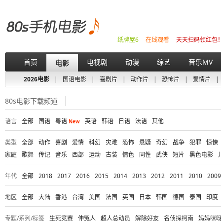
纸牌屋6
在线观看
天天扫码领红包
首页
电视剧
动漫
综艺
音乐MV
电影
2026电影
|
国语电影
|
喜剧片
|
动作片
|
恐怖片
|
爱情片
|
80s电影下载频道
语言
全部
国语
粤语
英语
韩语
日语
法语
其他
New
类型
全部
动作
喜剧
爱情
科幻
灾难
恐怖
悬疑
奇幻
战争
犯罪
惊悚
家庭
歌舞
传记
音乐
西部
运动
古装
情色
同性
武侠
短片
黑色电影
年代
全部
2018
2017
2016
2015
2014
2013
2012
2011
2010
2009
地区
全部
大陆
香港
台湾
美国
法国
英国
日本
韩国
德国
泰国
印度
专题/系列/标签
生死竞赛
伸冤人
超人总动员
解除好友
名侦探柯南
妈妈咪