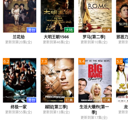
兰花劫
大明王朝1566
罗马[第二季]
邪恶力
更新到第20集(全)
更新到第46集(全)
更新到第10集(全)
更新到
6.2
7.3
9.4
5.0
终极一家
越狱[第三季]
生活大爆炸[第一
龙
季]
更新到第55集(全)
更新到第13集(全)
更新到
更新到第17集(全)