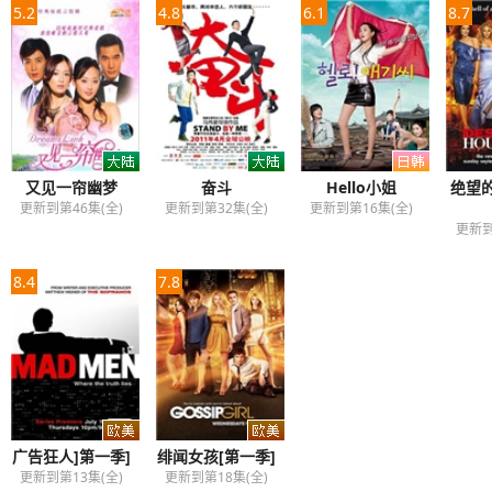
5.2
4.8
6.1
8.7
又见一帘幽梦
奋斗
Hello小姐
绝望
更新到第46集(全)
更新到第32集(全)
更新到第16集(全)
更新到
8.4
7.8
广告狂人]第一季]
绯闻女孩[第一季]
更新到第13集(全)
更新到第18集(全)