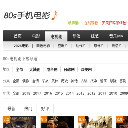
纸牌屋6
在线观看
天天扫码领红包
首页
电影
动漫
综艺
音乐MV
电视剧
2026电影
|
国语电影
|
喜剧片
|
动作片
|
恐怖片
|
爱情片
|
80s电视剧下载频道
地区
全部
大陆剧
港台剧
日韩剧
欧美剧
分类
全部
偶像
言情
军旅
武侠
历史
神话
古装
战争
警匪
悬疑
喜剧
年代
全部
2018
2017
2016
2015
2014
2013
2012
2011
2010
2009
最新
热门
好评
7.0
9.5
8.9
8.9