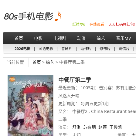
纸牌屋6
在线观看
天天扫码领红包
首页
电影
电视剧
动漫
综艺
音乐MV
2026电影
|
国语电影
|
喜剧片
|
动作片
|
恐怖片
|
爱情片
|
当前位置
首页
>
综艺
> 中餐厅第二季
中餐厅第二季
最近更新： 1005期：告别宴！苏有朋低
风迷人开唱
更新周期： 每周五更新1期
又名：
中餐厅2 , China Restaurant Se
二季
演员：
舒淇
苏有朋
赵薇
王俊凯
类型：
未知
地区：
大