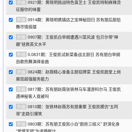
外链
0921期：黄晓明挑战特色臭芝士 王俊凯特制麻辣烫
征服你的味蕾
外链
0914期：黄晓明携镇店之宝神秘回归 苏有朋后厨尬
舞尽情摇摆
外链
0907期：王俊凯白举纲遭遇川菜风波 包贝尔带“神
器”拯救英文水平
外链
0.0831期：王俊凯试新菜备战主厨日 苏有朋白举纲
劲歌热舞演绎金曲
外链
0824期：赵薇精心准备主厨招牌菜 王俊凯跑堂上岗
展现超强服务能力
外链
0817期：苏有朋赵薇张铁林马车漫游科尔马 王俊凯
遇神秘客人竟被叫
外链
0810期：张铁林赵薇苏有朋重聚 王俊凯模仿“五阿
哥”走路引爆笑
外链
0803期：苏有朋王俊凯小白“厨房三结义” 舒淇化身
“爱情军师”为求婚献计