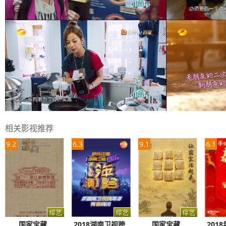
相关影视推荐
9.2
6.3
9.1
6.1
国家宝藏
2018湖南卫视跨
国家宝藏
201