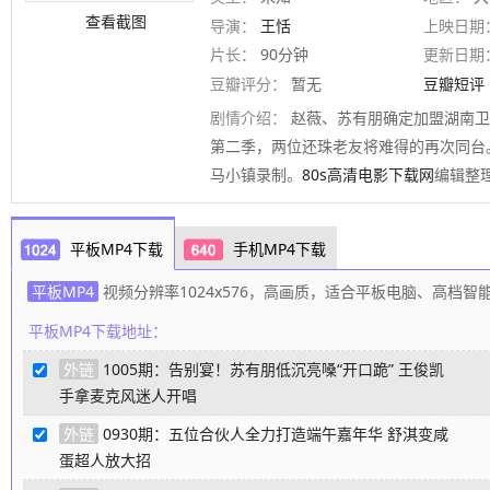
查看截图
导演：
王恬
上映日期
片长：
90分钟
更新日期
豆瓣评分：
暂无
豆瓣短评
剧情介绍：
赵薇、苏有朋确定加盟湖南卫
第二季，两位还珠老友将难得的再次同台
马小镇录制。
80s高清电影下载网
编辑整
平板MP4下载
手机MP4下载
平板MP4
视频分辨率1024x576，高画质，适合平板电脑、高档
平板MP4下载地址：
外链
1005期：告别宴！苏有朋低沉亮嗓“开口跪” 王俊凯
手拿麦克风迷人开唱
外链
0930期：五位合伙人全力打造端午嘉年华 舒淇变咸
蛋超人放大招