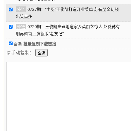
外链
0727期：“主厨”王俊凯打造开业菜单 苏有朋金句频
出笑点多
外链
0720期：王俊凯烹煮地道家乡菜厨艺惊人 赵薇苏有
朋再聚首上演新版“老友记”
全选
批量复制下载链接
请手动复制：