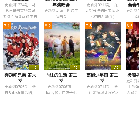
年演唱会
台春
更新到1224期：马
更新到0211期：九
苏再饰最美杨贵妃
更新到湖南卫视跨年
大馆长推选国宝见证
更新到
刘奕君解读虎符中的
演唱会
国粹的力量(全)
节
密码艺术
7.1
8.2
7.8
8.3
奔跑吧兄弟 第六
向往的生活 第二
高能少年团 第二
极限
季
季
季
更新到
更新到0706期：张
更新到0706期：
更新到0714期：张
手拆弹
杰Baby深情合唱，
baby化身包饺子小
一山带病现身收官之
人帮合
邓超穿熊服跳舞
能手 蘑菇屋上演乡
旅
村版话剧《暗恋桃花
源》