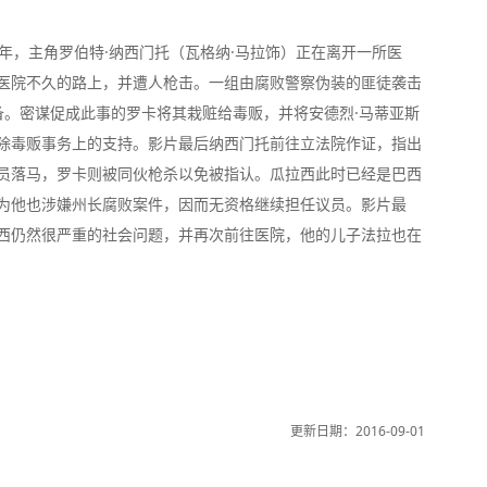
年，主角罗伯特·纳西门托（瓦格纳·马拉饰）正在离开一所医
医院不久的路上，并遭人枪击。一组由腐败警察伪装的匪徒袭击
装备。密谋促成此事的罗卡将其栽赃给毒贩，并将安德烈·马蒂亚斯
除毒贩事务上的支持。影片最后纳西门托前往立法院作证，指出
员落马，罗卡则被同伙枪杀以免被指认。瓜拉西此时已经是巴西
为他也涉嫌州长腐败案件，因而无资格继续担任议员。影片最
西仍然很严重的社会问题，并再次前往医院，他的儿子法拉也在
更新日期：2016-09-01