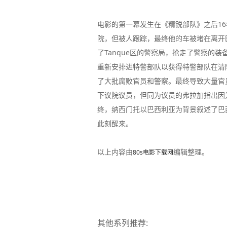
电影的第一幕发生在《精锐部队》之后16
院，但被人跟踪，最终他的车被堵在离开
了Tanque区的警察局，抢走了警察的
重新安排进特警部队以获得特警部队在清
了大批腐败官员和警察。最终导致大量官
下议院议员，但同为议员的弗拉加指出因
终，纳西门托以巴西利亚为背景叙述了巴
此刻醒来。
以上内容由
编辑整理。
80s电影下载网
其他系列推荐: