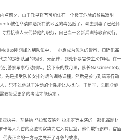
约热内卢前夕，由于教皇将有可能住在一个极其危险的贫民窟附
mento被任命清除活跃在该地区的毒品贩子。考虑到妻子已经怀
部队，寻找接班人来代替他的职务，自己当一名新兵训练教官就行。
Matias刚刚加入到队伍中，一心想成为优秀的警察，扫除犯罪
代之的是部队里的腐败、无纪律，到处都是官僚主义作风。在一
警察军事行动部队。接下来的数月里，队长Nascimento以
了一起，先是接受队长安排的艰苦训练课程，然后是参与到缉毒行动
接班人，只不过他过于冲动的个性却让人担心。于是乎，头脑冷静
还需要接受更多的考验才能确定 。
里亚执导，瓦格纳·马拉和安德烈·拉米罗等主演的一部犯罪题材
罗卡等人为首的腐败警察势力进入贫民窟，他们欺行霸市，官匪
，代表正义的一方与之展开了斗争的故事。