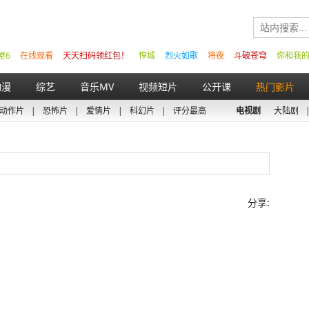
屋6
在线观看
天天扫码领红包！
悍城
烈火如歌
将夜
斗破苍穹
你和我
动漫
综艺
音乐MV
视频短片
公开课
热门影片
动作片
|
恐怖片
|
爱情片
|
科幻片
|
评分最高
电视剧
大陆剧
分享: