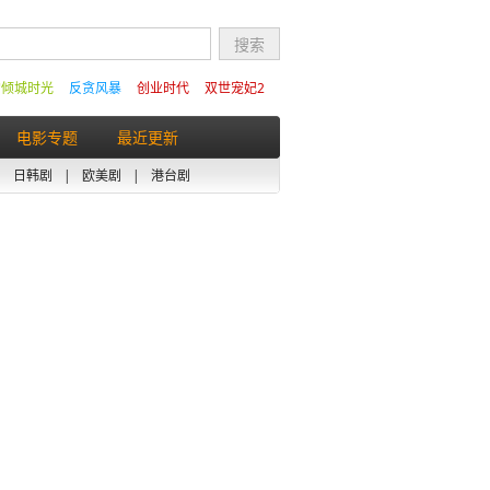
的倾城时光
反贪风暴
创业时代
双世宠妃2
电影专题
最近更新
|
日韩剧
|
欧美剧
|
港台剧