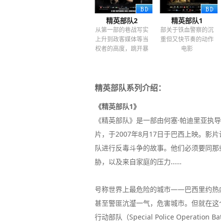
精英部队2
精英部队1
从第一部的巷战写实
部关于铁血警察的沉
上升到政客媒体等当
重但又快节奏的动作
权者的高度，跳开暴
电影
力寻求真相
精英部队系列介绍：
《精英部队1》
《精英部队》是一部由何塞·帕迪里亚执导，瓦
片，于2007年8月17日于巴西上映。
队进行反毒斗争的故事。他们必须要同那
胁，以及来自家庭的压力……
号称世界上最危险的城市——巴西里约热
甚至警匪沆瀣一气，危害城市。但就在这
行动部队（Special Police Opera