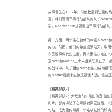
故事发生在1997年，时值教皇到访里
近，特别警察军事行动部队的队长Nasci
孕，Nascimento想要退出军事行动
另一方面，两个雄心勃勃的年轻人Neto和
势力。然而，他们的希望逐渐破灭，取而
次恶性事件发生之后，两人索性决定加入特别
及Neto和Matias三个人紧紧联系在
的战斗中。队长相信Neto有能力成为
的Matias看起来应该是最佳人选，但这
《精英部队2》
《精英部队2：大敌当前》是由何塞·帕迪
影片。影片讲述了在毒贩销声匿迹后，以
勾结，成为里约州另一个难以祛除的顽疾