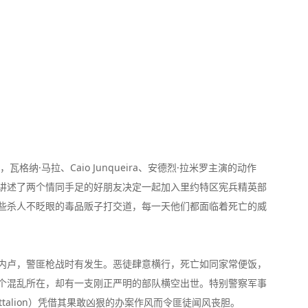
格纳·马拉、Caio Junqueira、安德烈·拉米罗主演的动作
影片讲述了两个情同手足的好朋友决定一起加入里约特区宪兵精英部
些杀人不眨眼的毒品贩子打交道，每一天他们都面临着死亡的威
内卢，警匪枪战时有发生。恶徒肆意横行，死亡如同家常便饭，
个混乱所在，却有一支刚正严明的部队横空出世。特别警察军事
tion Battalion）凭借其果敢凶狠的办案作风而令匪徒闻风丧胆。