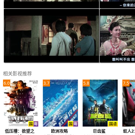
相关影视推荐
6.0
3.7
5.8
7.5
低压槽：欲望之
欧洲攻略
巨齿鲨
蚁人2