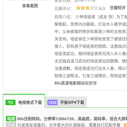
更新日期：
2018-11-18
查看截图
豆瓣短评
豆瓣评分：
6.3
剧情介绍：
少林哑徒弟（成龙 饰）为了
柴做起，苦熬内功基础，打出木人巷学成
中，父亲被害的惨状和客居少林的五枚师
关坚持。哑徒弟在少林禁地发现了被锁住
僧人，但有感于哑徒弟的照顾，法愚指点
哑徒弟武功，期间哑徒弟师兄闯入木人巷
太见独自温习武功的哑徒弟出招狠辣，随
法愚调教，哑徒弟成功打出木人巷，得以
联络江湖帮派，引发江湖搏杀，而哑徒弟
80s高清电影网
编辑整理
电视格式下载
平板MP4下载
电视
80s压制转码，分辨率1280x720，高画质，高码率，适合大屏
外链
为发烧友准备的，文件更大的片源链接，需要自行匹配字幕