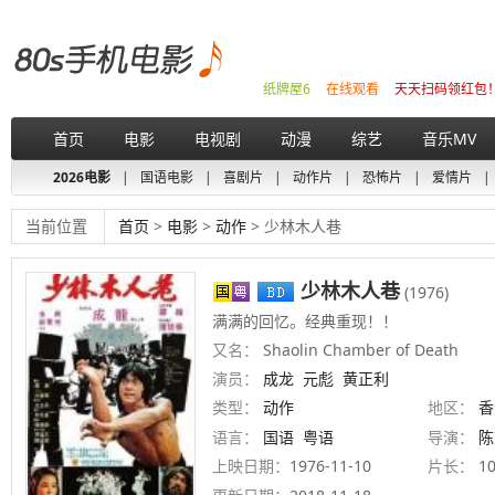
纸牌屋6
在线观看
天天扫码领红包
首页
电影
电视剧
动漫
综艺
音乐MV
2026电影
|
国语电影
|
喜剧片
|
动作片
|
恐怖片
|
爱情片
|
当前位置
首页
>
电影
>
动作
> 少林木人巷
少林木人巷
(1976)
满满的回忆。经典重现！！
又名：
Shaolin Chamber of Death
演员：
成龙
元彪
黄正利
类型：
动作
地区：
香
语言：
国语
粤语
导演：
陈
上映日期：
1976-11-10
片长：
1