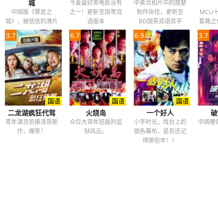
城
今夏最好笑电影没有
中美合拍片中的翘楚
中国版《罪恶之
之一！更新至国粤双
制作尚佳，更新至
MCU
城》，被低估的港片
语版本
BD国英双语双字
套路之
佳作!更新BD国粤双
3.7
6.7
6.9
3.7
语中字
二龙湖疯狂代驾
火烧岛
一个好人
破
青年演员凯模浩哥新
众位大哥年轻版的监
小学时光，戏台上的
中国梗
作，爆笑！
狱风云。
银色幕布，是否还记
得那些年！！