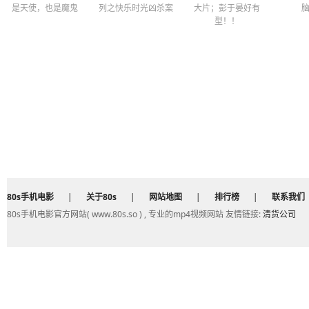
是天使，也是魔鬼
列之快乐时光凶杀案
大片；彭于晏好有
型！！
80s手机电影
|
关于80s
|
网站地图
|
排行榜
|
联系我们
80s手机电影官方网站( www.80s.so ) , 专业的mp4视频网站 友情链接:
清货公司