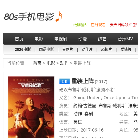
纸牌屋6
在线观看
天天扫码领红包
首页
电影
电视剧
动漫
综艺
音乐MV
2026电影
|
国语电影
|
喜剧片
|
动作片
|
恐怖片
|
爱情片
|
当前位置
首页
>
电影
>
动作
> 重装上阵
重装上阵
(2017)
硬汉布鲁斯·威利斯“廉颇不老”
又名：
Going Under , Once Upon a Tim
演员：
约翰·古德曼
布鲁斯·威利斯
法米
类型：
动作
喜剧
地区：
美
语言：
英语
导演：
马
上映日期：
2017-06-16
片长：
9