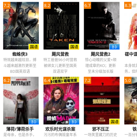
7.2
8.2
6.7
8.3
蜘蛛侠3
飓风营救
飓风营救2
碟中谍
特效越来越炫目，搏
特工爸爸96小时营救
惊心动魄的父爱+顺
斗越来越激烈更新至
被绑女儿更新至国英
理成章的KO；更新
本身就
BD国英双语
双语双字
至未分级加长版
务，但
6.2
6.4
7.2
5.0
薄荷/薄荷杀手
欢乐时光谋杀案
邪不压正
铁
是母亲，也是杀手，
污污的布偶毁童年系
一场笑里藏刀的历史
一百分