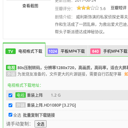
更新日期：
2017-06-24
查看截图
豆瓣短评
豆瓣评分：
5.6
剧情介绍：
威利斯饰演的私家侦探史蒂夫
作和生活成了一团乱麻，为救出爱犬巴迪
帮头子斯派德达成神秘协议。
电视格式下载
平板MP4下载
手机MP4下载
电视
80s压制转码，分辨率1280x720，高画质，高码率，适合大屏
外链
为发烧友准备的，文件更大的片源链接，需要自行匹配字幕
电视格式下载地址：
电视
重装上阵
1.2 G
外链
重装上阵.HD1080P [3.27G]
全选
批量复制下载链接
请手动复制：