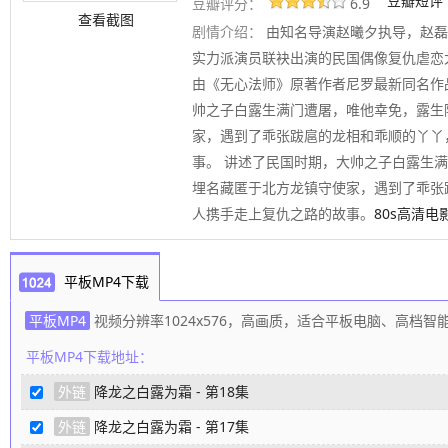
豆瓣短评
豆瓣评分：
6.9
查看截图
剧情介绍：
由知名导演赵曦夕执导，赵磊
实力派演员联袂出演的民国偶像复仇虐恋
由《无心法师》原著作者尼罗最新同名作
帅之子白露生满门遭屠，唯他幸免，露生
家，遇到了乖张跋扈的龙相和乖顺的丫丫
事。 讲述了民国时期，大帅之子白露生
埋名藏匿于北方龙镇守使家，遇到了乖张
人携手走上复仇之路的故事。
80s高清电
平板MP4下载
平板MP4
视频分辨率1024x576，高画质，适合平板电脑、高档
平板MP4下载地址：
外链
降龙之白露为霜 - 第18集
外链
降龙之白露为霜 - 第17集