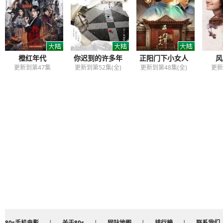
橙红年代
你迟到的许多年
正阳门下小女人
风
更新到第47集
更新到第52集(全)
更新到第48集(全)
更新
80s手机电影
|
关于80s
|
网站地图
|
排行榜
|
联系我们