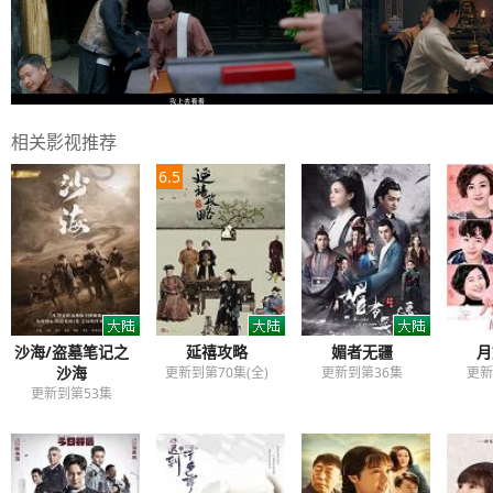
相关影视推荐
6.5
沙海/盗墓笔记之
延禧攻略
媚者无疆
月
沙海
更新到第70集(全)
更新到第36集
更新
更新到第53集