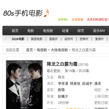
纸牌屋6
在线观看
天天扫码领红包
首页
电影
电视剧
动漫
综艺
音乐MV
2026电影
|
国语电影
|
喜剧片
|
动作片
|
恐怖片
|
爱情片
|
当前位置
首页
>
电视剧
>
大陆电视剧
> 降龙之白露为霜
降龙之白露为霜
(2018)
最近更新： 第18集 / 共20集
又名：
降龙
演员：
李彦漫
杨昊铭
赵诚宇
唐本
类型：
剧情
地区：
大
导演：
赵曦夕
上映日期
片长：
28分钟
更新日期