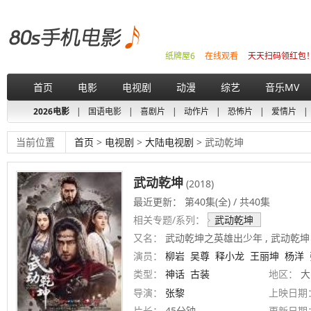
纸牌屋6
在线观看
天天扫码领红包
首页
电影
电视剧
动漫
综艺
音乐MV
2026电影
|
国语电影
|
喜剧片
|
动作片
|
恐怖片
|
爱情片
|
当前位置
首页
>
电视剧
>
大陆电视剧
> 武动乾坤
武动乾坤
(2018)
最近更新： 第40集(全) / 共40集
相关专题/系列：
武动乾坤
又名：
武动乾坤之英雄出少年 , 武动乾坤（上） ,
演员：
柳岩
吴尊
释小龙
王丽坤
杨洋
类型：
神话
古装
地区：
大
导演：
张黎
上映日期
片长：
45分钟
更新日期