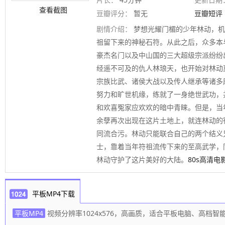
查看截图
豆瓣评分：
暂无
豆瓣短评
剧情介绍：
梦想光耀门楣的少年林动，机
祖留下来的神秘石符。从此之后，众多本
豪杰名门以及中山国的三大超级宗派纷纷
经遥不可及的仇人林琅天，也开始对林动莫
宗族比武、诸侯大战以及传人继承等诸多
努力和旷世机缘，练就了一身绝世武功，
和欢喜冤家应欢欢的暗中青睐。但是，当
余孽再次出现在这片土地上，就连林动的
同流合污。林动只能联合自己的两个结义
士，靠着当年符祖流传下来的至高武学，
林动守护了这片美好的大陆。
80s高清电
平板MP4下载
平板MP4
视频分辨率1024x576，高画质，适合平板电脑、高档