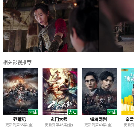
相关影视推荐
莽荒纪
玄门大师
镇魂网剧
亲爱
更新到第65集(全)
更新到第46集(全)
更新到第40集(全)
更新到