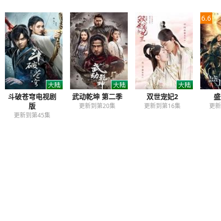
6.6
斗破苍穹电视剧
武动乾坤 第二季
双世宠妃2
盛
版
更新到第20集
更新到第16集
更新
更新到第45集