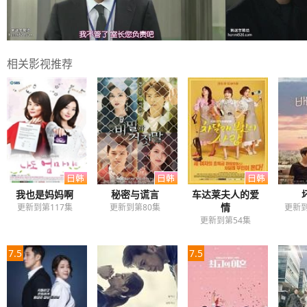
相关影视推荐
我也是妈妈啊
秘密与谎言
车达莱夫人的爱
情
更新到第117集
更新到第80集
更新到
更新到第54集
7.5
7.5