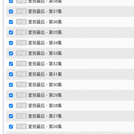
外链
爱到最后 - 第38集
外链
爱到最后 - 第37集
外链
爱到最后 - 第36集
外链
爱到最后 - 第35集
外链
爱到最后 - 第34集
外链
爱到最后 - 第33集
外链
爱到最后 - 第32集
外链
爱到最后 - 第31集
外链
爱到最后 - 第30集
外链
爱到最后 - 第29集
外链
爱到最后 - 第28集
外链
爱到最后 - 第27集
外链
爱到最后 - 第26集