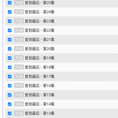
外链
爱到最后 - 第25集
外链
爱到最后 - 第24集
外链
爱到最后 - 第23集
外链
爱到最后 - 第22集
外链
爱到最后 - 第21集
外链
爱到最后 - 第20集
外链
爱到最后 - 第19集
外链
爱到最后 - 第18集
外链
爱到最后 - 第17集
外链
爱到最后 - 第16集
外链
爱到最后 - 第15集
外链
爱到最后 - 第14集
外链
爱到最后 - 第13集