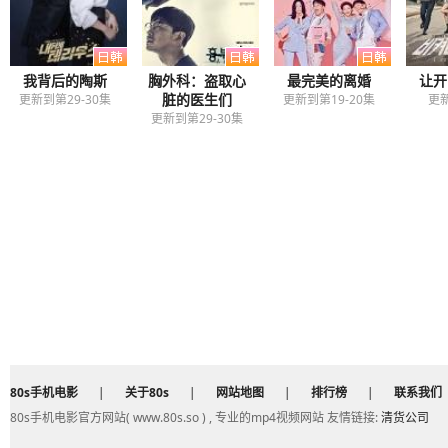
我背后的陶斯
胸外科：盗取心
最完美的离婚
让开
脏的医生们
更新到第29-30集
更新到第19-20集
更
更新到第29-30集
80s手机电影
|
关于80s
|
网站地图
|
排行榜
|
联系我们
80s手机电影官方网站( www.80s.so ) , 专业的mp4视频网站 友情链接:
清货公司