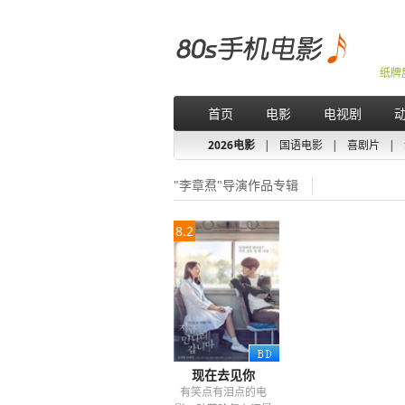
纸牌
首页
电影
电视剧
2026电影
|
国语电影
|
喜剧片
|
"李章焄"导演作品专辑
8.2
现在去见你
有笑点有泪点的电