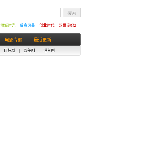
的倾城时光
反贪风暴
创业时代
双世宠妃2
电影专题
最近更新
|
日韩剧
|
欧美剧
|
港台剧