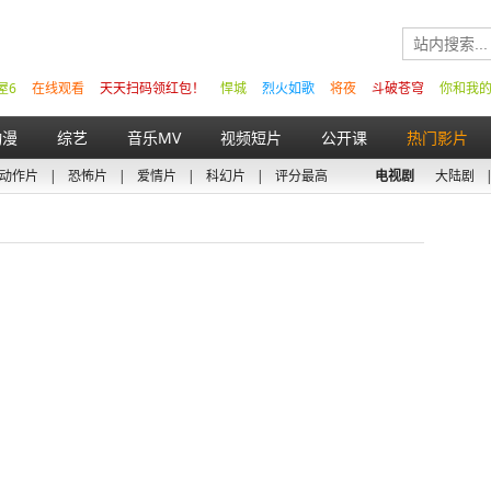
屋6
在线观看
天天扫码领红包！
悍城
烈火如歌
将夜
斗破苍穹
你和我
动漫
综艺
音乐MV
视频短片
公开课
热门影片
动作片
|
恐怖片
|
爱情片
|
科幻片
|
评分最高
电视剧
大陆剧