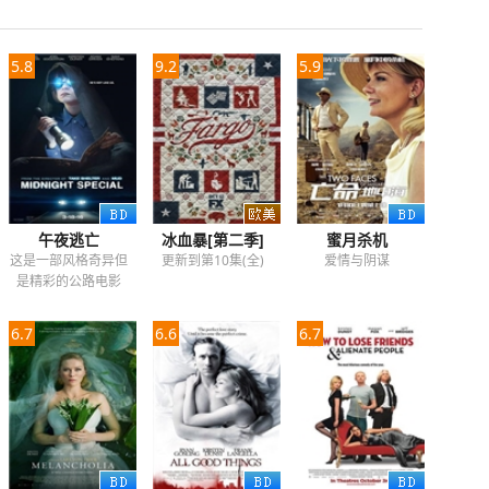
5.8
9.2
5.9
午夜逃亡
冰血暴[第二季]
蜜月杀机
这是一部风格奇异但
更新到第10集(全)
爱情与阴谋
是精彩的公路电影
6.7
6.6
6.7