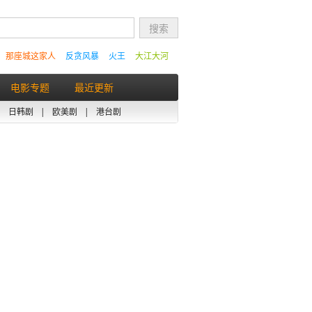
那座城这家人
反贪风暴
火王
大江大河
电影专题
最近更新
|
日韩剧
|
欧美剧
|
港台剧