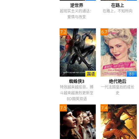
逆世界
在路上
超现实主义的通话：
在路上，不知所向
爱情与改变
7.2
6.7
蜘蛛侠3
绝代艳后
特效越来越炫目，搏
一代法国皇后的成长
斗越来越激烈更新至
史
BD国英双语
7.5
7.4