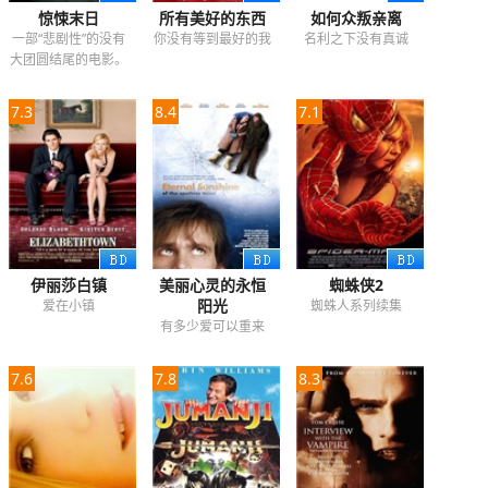
惊悚末日
所有美好的东西
如何众叛亲离
一部“悲剧性”的没有
你没有等到最好的我
名利之下没有真诚
大团圆结尾的电影。
7.3
8.4
7.1
伊丽莎白镇
美丽心灵的永恒
蜘蛛侠2
阳光
爱在小镇
蜘蛛人系列续集
有多少爱可以重来
7.6
7.8
8.3