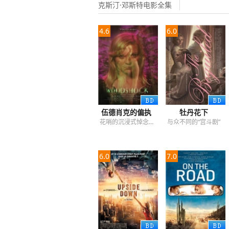
克斯汀·邓斯特电影全集
4.6
6.0
伍德肖克的偏执
牡丹花下
花哨的沉浸式悼念…
与众不同的“宫斗剧”
6.0
7.0