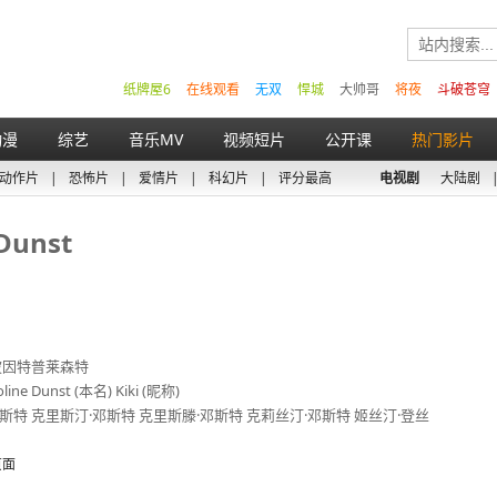
纸牌屋6
在线观看
无双
悍城
大帅哥
将夜
斗破苍穹
动漫
综艺
音乐MV
视频短片
公开课
热门影片
动作片
|
恐怖片
|
爱情片
|
科幻片
|
评分最高
电视剧
大陆剧
Dunst
波因特普莱森特
ne Dunst (本名) Kiki (昵称)
斯特 克里斯汀·邓斯特 克里斯滕·邓斯特 克莉丝汀·邓斯特 姬丝汀·登丝
页面