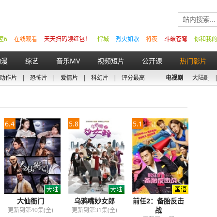
屋6
在线观看
天天扫码领红包！
悍城
烈火如歌
将夜
斗破苍穹
你和我
动漫
综艺
音乐MV
视频短片
公开课
热门影片
动作片
|
恐怖片
|
爱情片
|
科幻片
|
评分最高
电视剧
大陆剧
6.4
5.8
5.1
大仙衙门
乌鸦嘴妙女郎
前任2：备胎反击
战
更新到第40集(全)
更新到第31集(全)