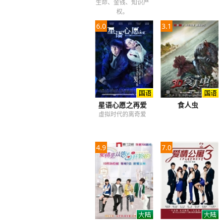
生命、金钱、知识产
权。
6.0
3.1
星语心愿之再爱
食人虫
虚拟时代的离奇爱
4.9
7.0