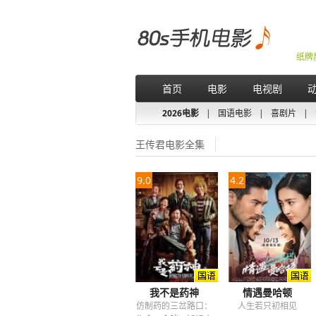
纸牌
首页
电影
电视剧
2026电影
|
国语电影
|
喜剧片
|
王传君电影全集
9.0
4.2
我不是药神
情遇曼哈顿
仿制药的三岔路口：
人生若只初相见