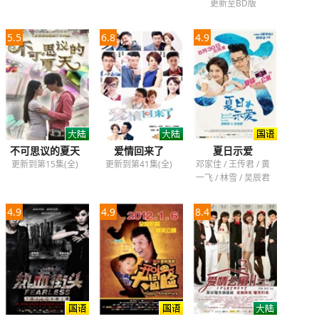
更新至BD版
5.5
6.8
4.9
不可思议的夏天
爱情回来了
夏日示爱
更新到第15集(全)
更新到第41集(全)
邓家佳 / 王传君 / 黄
一飞 / 林雪 / 吴辰君
4.9
4.9
8.4