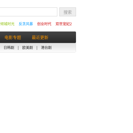
的倾城时光
反贪风暴
创业时代
双世宠妃2
电影专题
最近更新
|
日韩剧
|
欧美剧
|
港台剧