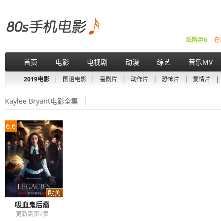
纸牌屋6
在
首页
电影
电视剧
动漫
综艺
音乐MV
2019电影
|
国语电影
|
喜剧片
|
动作片
|
恐怖片
|
爱情片
|
Kaylee Bryant电影全集
6.6
吸血鬼后裔
更新到第7集